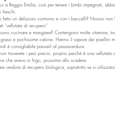
qui a Reggio Emilia, così per tenere i bimbi impegnati, abb
i freschi.
o fatto un delizioso contorno e con i baccelli? Noooo non 
ti “vellutata di recupero”
ssono cucinare e mangiare? Contengono molte vitamine, tra
 grassi e pochissime calorie. Hanno il sapore dei pisellini 
ndi è consigliabile passarli al passaverdura.
 non troverete i pesi precisi, proprio perchè è una vellutata 
ra che avevo in frigo, prossima allo scadere.
zzare verdura di recupero biologica, sopratutto se si utilizza