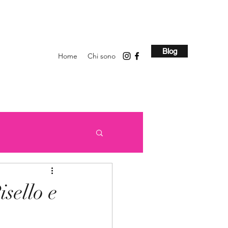
Blog
Home
Chi sono
isello e