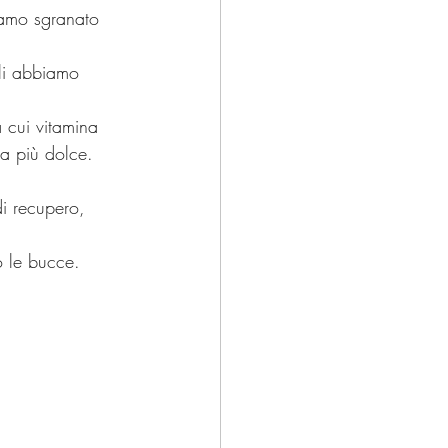
iamo sgranato 
li abbiamo 
 cui vitamina 
ma più dolce. 
di recupero, 
no le bucce.