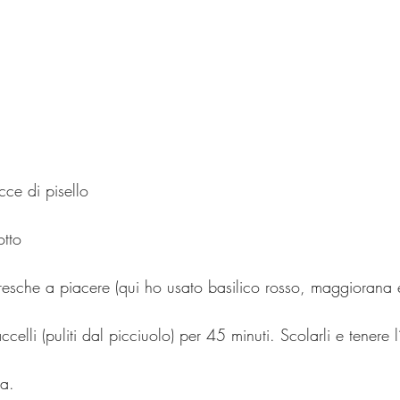
cce di pisello
otto
resche a piacere (qui ho usato basilico rosso, maggiorana 
elli (puliti dal picciuolo) per 45 minuti. Scolarli e tenere 
ra.