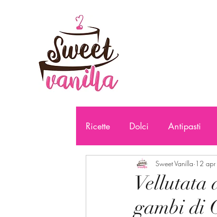
Ricette
Dolci
Antipasti
Sweet Vanilla
12 apr
Vellutata 
gambi di C