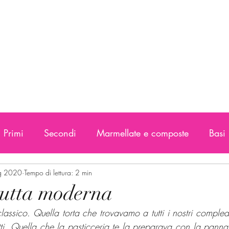
Primi
Secondi
Marmellate e composte
Basi
g 2020
Tempo di lettura: 2 min
rutta moderna
 classico. Quella torta che trovavamo a tutti i nostri comple
ti. Quella che la pasticceria te la preparava con la panna 