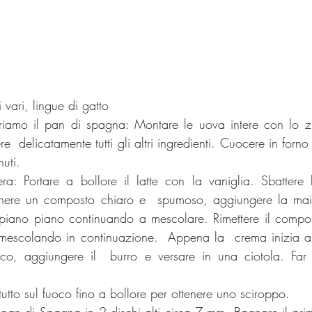
 vari, lingue di gatto
riamo il pan di spagna: Montare le uova intere con lo z
e  delicatamente tutti gli altri ingredienti. Cuocere in forno 
uti.
ra: Portare a bollore il latte con la vaniglia. Sbattere
nere un composto chiaro e  spumoso, aggiungere la maize
ato,piano piano continuando a mescolare. Rimettere il compo
mescolando in continuazione.  Appena la  crema inizia a bo
co, aggiungere il  burro e versare in una ciotola. Far 
utto sul fuoco fino a bollore per ottenere uno sciroppo.
 pan di Spagna in 2 dischi alti circa 7 mm. Bagnare il prim