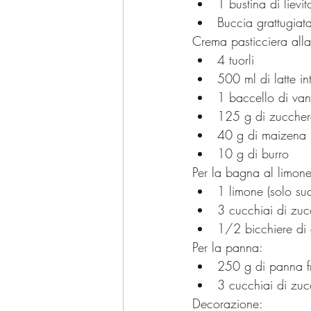
1 bustina di lievit
Buccia grattugiata
Crema pasticciera alla
4 tuorli
500 ml di latte in
1 baccello di van
125 g di zucche
40 g di maizena
10 g di burro
Per la bagna al limone
1 limone (solo su
3 cucchiai di zu
1/2 bicchiere di
Per la panna:
250 g di panna f
3 cucchiai di zuc
Decorazione: