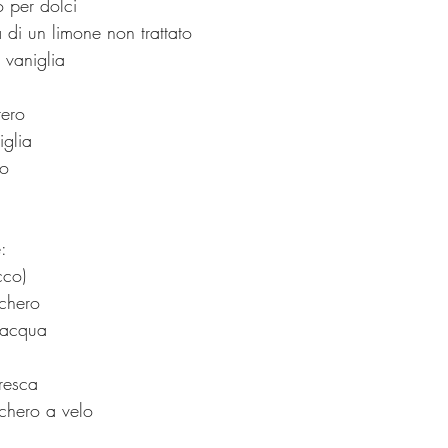
o per dolci
 di un limone non trattato
 vaniglia
tero
iglia
ro
:
cco)
cchero
 acqua
resca
chero a velo