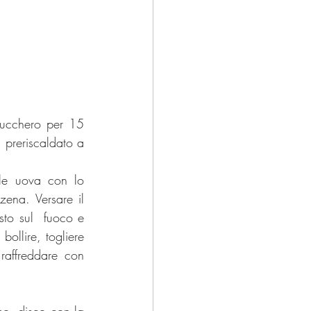
ucchero per 15 
 preriscaldato a 
 le uova con lo 
na. Versare il 
sto sul  fuoco e 
llire, togliere 
raffreddare con 
o  disco con la 