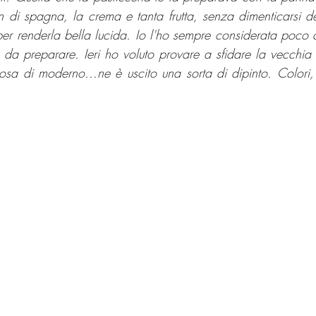
n di spagna, la crema e tanta frutta, senza dimenticarsi de
per renderla bella lucida. Io l'ho sempre considerata poco c
da preparare. Ieri ho voluto provare a sfidare la vecchia c
cosa di moderno...ne è uscito una sorta di dipinto. Colori, 