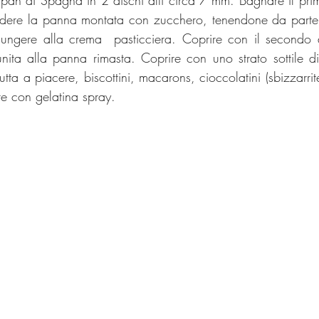
dere la panna montata con zucchero, tenendone da parte 
ngere alla crema  pasticciera. Coprire con il secondo d
nita alla panna rimasta. Coprire con uno strato sottile di
tta a piacere, biscottini, macarons, cioccolatini (sbizzarritev
ire con gelatina spray.