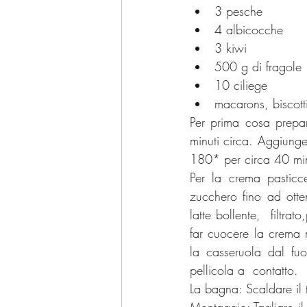
3 pesche
4 albicocche
3 kiwi
500 g di fragole
10 ciliege
macarons, biscotti
Per prima cosa prepa
minuti circa. Aggiunger
180* per circa 40 min
Per la crema pasticce
zucchero fino ad otte
latte bollente,  filtr
far cuocere la crema 
la casseruola dal fuo
pellicola a  contatto.
La bagna: Scaldare il t
Montaggio: Tagliare il