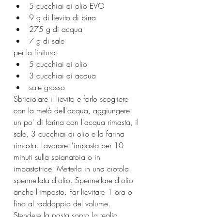
5 cucchiai di olio EVO
9 g di lievito di birra
275 g di acqua
7 g di sale
per la finitura:
5 cucchiai di olio
3 cucchiai di acqua
sale grosso
Sbriciolare il lievito e farlo scogliere 
con la metà dell'acqua, aggiungere 
un po' di farina con l'acqua rimasta, il 
sale, 3 cucchiai di olio e la farina 
rimasta. Lavorare l'impasto per 10 
minuti sulla spianatoia o in 
impastatrice. Metterla in una ciotola 
spennellata d'olio. Spennellare d'olio 
anche l'impasto. Far lievitare 1 ora o 
fino al raddoppio del volume.
Stendere la pasta sopra la teglia 