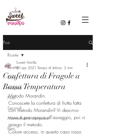
Post
Ricette
Sweet Vanilla
Ricette
30 apr 2021
Tempo di lettura: 2 min
Confettura di Fragole a
Dolci
Bassa Temperatura
Antipasti
Metodo Morandin.
Primi
Conoscete la confettura di frutta fatta 
Secondi
con metodo Morandin? Vi descrivo 
cosa si percepisce all'assaggio, poi vi 
Marmellate e composte
spiego il metodo.
Basi
Colore acceso, in questo caso rosso 