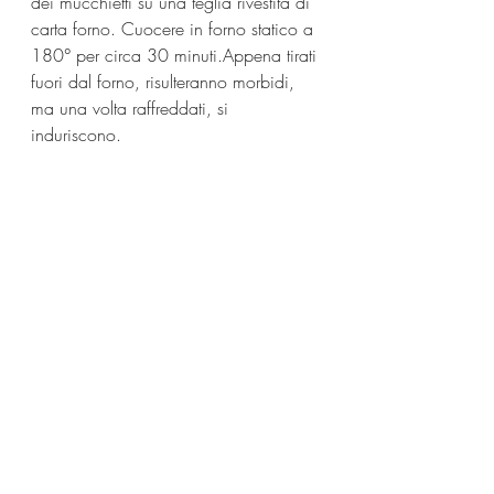
dei mucchietti su una teglia rivestita di 
carta forno. Cuocere in forno statico a 
180° per circa 30 minuti.Appena tirati 
fuori dal forno, risulteranno morbidi, 
ma una volta raffreddati, si 
induriscono.